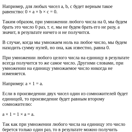
Например, для любых чисел a, b, c будет верным такое
равенство: 0 × a × b × c = 0.
Таким образом, при умножении любого числа на 0, мы будем
брать это число 0 раз, т. е, мы не будем брать его не разу, а
значит, в результате ничего и не получится.
В случае, когда мы умножаем ноль на любое число, мы будем
находить сумму нулей, но она, как известно, равна 0.
При умножении любого целого числа на единицу в результате
всегда получится то же самое число. Другими словами, при
умножении на единицу умножаемое число никогда не
изменяется.
Например: а × 1 = а.
Если в произведении двух чисел один из сомножителей будет
единицей, то произведение будет равным второму
сомножителю:
a × 1 = 1 × a = a.
Так как при умножении любого числа на единицу это число
берется только один раз, то в результате можно получить