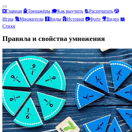
❎
Главная
🤖
Тренажёры
🎓
Как выучить
📃
Распечатать
🎲
Игры
🔢
Множители
🧮
Виды
🗿
История
📷
Фото
🎥
Видео
📖
Стихи
Правила и свойства умножения