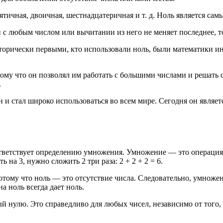
сятичная, двоичная, шестнадцатеричная и т. д. Ноль является с
с любым числом или вычитании из него не меняет последнее, то 
торически первыми, кто использовали ноль, были математики ин
му что он позволял им работать с большими числами и решать с
.
 и стал широко использоваться во всем мире. Сегодня он являе
ответствует определению умножения. Умножение — это операция, 
 на 3, нужно сложить 2 три раза: 2 + 2 + 2 = 6.
потому что ноль — это отсутствие числа. Следовательно, умноже
а ноль всегда дает ноль.
ный нулю. Это справедливо для любых чисел, независимо от тог