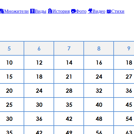
🔢
Множители
🧮
Виды
🗿
История
📷
Фото
🎥
Видео
📖
Стихи