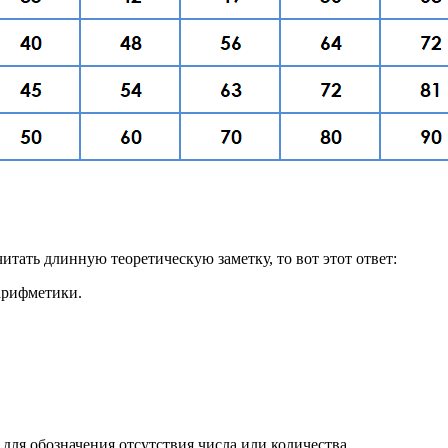
читать длинную теоретическую заметку, то вот этот ответ:
 арифметики.
 для обозначения отсутствия числа или количества.