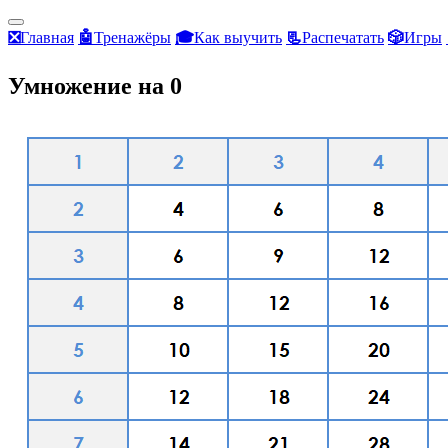
❎
Главная
🤖
Тренажёры
🎓
Как выучить
📃
Распечатать
🎲
Игры
Умножение на 0